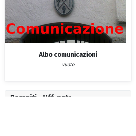
Albo comunicazioni
vuoto
Recapiti - Uff. patr.
Patriziato di Losone
Contrada San Giorgio 7
CH-6616 Losone